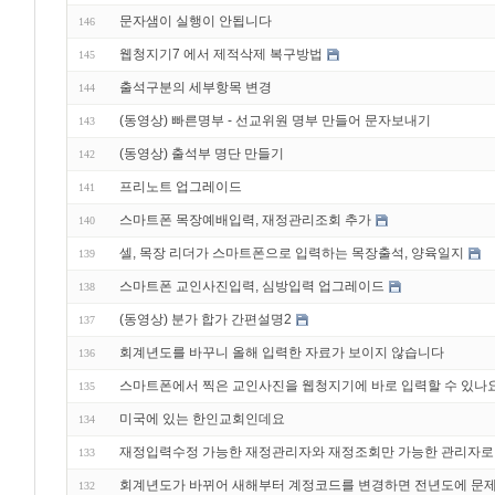
문자샘이 실행이 안됩니다
146
웹청지기7 에서 제적삭제 복구방법
145
출석구분의 세부항목 변경
144
(동영상) 빠른명부 - 선교위원 명부 만들어 문자보내기
143
(동영상) 출석부 명단 만들기
142
프리노트 업그레이드
141
스마트폰 목장예배입력, 재정관리조회 추가
140
셀, 목장 리더가 스마트폰으로 입력하는 목장출석, 양육일지
139
스마트폰 교인사진입력, 심방입력 업그레이드
138
(동영상) 분가 합가 간편설명2
137
회계년도를 바꾸니 올해 입력한 자료가 보이지 않습니다
136
스마트폰에서 찍은 교인사진을 웹청지기에 바로 입력할 수 있나
135
미국에 있는 한인교회인데요
134
재정입력수정 가능한 재정관리자와 재정조회만 가능한 관리자로
133
회계년도가 바뀌어 새해부터 계정코드를 변경하면 전년도에 문제
132