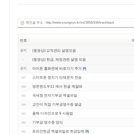
엮인글 주소 : http://www.youngsys.kr/xe/3856/936/trackback
번호
공지
(동영상) 교적관리 설명모음
(동영상) 헌금, 재정관련 설명 모음
공지
아이폰 홈화면에 바로가기 추가
스마트폰 청지기 단체문자 전송
167
영문윈도우11 에서 한글 깨질때
166
국세청 전자기부금 엑셀파일
165
교인이 직접 기부금영수증 발급
164
폼텍 디자인프로 9 사용법
163
기부금 영수증 양식
162
온라인헌금 엑셀파일로 헌금입력
161