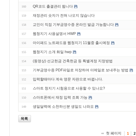
QR코드 출결관리 됩니다
160
재정관리 숫자가 전혀 나오지 않습니다
159
교인이 직접 기부금영수증 온라인 발급 가능합니다
158
웹청지기 사용설명서 HWP
157
아이패드 노트패드용 웹청지기 11월중 출시예정
156
웹청지기 소개 화일 hwp
155
(동영상) 선교헌금 건축헌금 등 특별계정 지정방법
154
기부금영수증 PDF파일로 저장하여 이메일로 보내주는 방법
153
입력할때마다 계속 영문 자판으로 바뀝니다.
152
스마트 청지기 시험용으로 사용할 수 있나요?
151
스마트폰에서 재정 입력 조회 가능
150
생일달력에 소천하신분 생일도 나와요
149
목록
첫 페이지
1
2