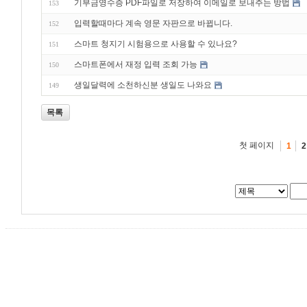
기부금영수증 PDF파일로 저장하여 이메일로 보내주는 방법
153
입력할때마다 계속 영문 자판으로 바뀝니다.
152
스마트 청지기 시험용으로 사용할 수 있나요?
151
스마트폰에서 재정 입력 조회 가능
150
생일달력에 소천하신분 생일도 나와요
149
목록
첫 페이지
1
2