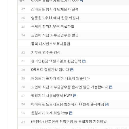
공지
아이폰 홈화면에 바로가기 추가
스마트폰 청지기 단체문자 전송
167
영문윈도우11 에서 한글 깨질때
166
국세청 전자기부금 엑셀파일
165
교인이 직접 기부금영수증 발급
164
폼텍 디자인프로 9 사용법
기부금 영수증 양식
162
온라인헌금 엑셀파일로 헌금입력
161
QR코드 출결관리 됩니다
160
재정관리 숫자가 전혀 나오지 않습니다
159
교인이 직접 기부금영수증 온라인 발급 가능합니다
158
웹청지기 사용설명서 HWP
157
아이패드 노트패드용 웹청지기 11월중 출시예정
156
웹청지기 소개 화일 hwp
155
(동영상) 선교헌금 건축헌금 등 특별계정 지정방법
154