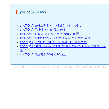
cnc7 QnA
스마트폰 청지기 단체문자 전송 기능
cnc7 QnA
문자샘 서비스 종료 안내
cnc7 QnA
cnc7 새주소 우편번호 입력 가능
cnc7 QnA
2016년 5자리 우편번호와 새주소 변환 방법
cnc7 QnA
(동영상) CNC7 이전 복사, 예비복사 방법
cnc7 QnA
"이거 정말 무료인가요? 혹시 영시스 회사가 망하면 어쩌
요?"
cnc7 QnA
주소폭을 60에서 80으로