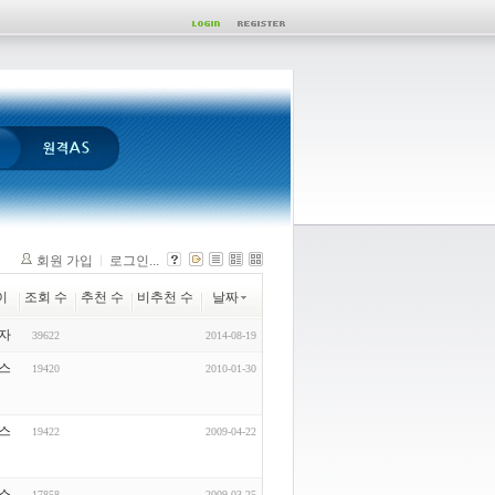
회원 가입
로그인...
이
조회 수
추천 수
비추천 수
날짜
자
39622
2014-08-19
스
19420
2010-01-30
스
19422
2009-04-22
스
17858
2009-03-25