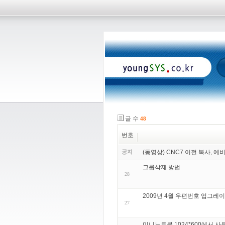
글 수
48
번호
공지
(동영상) CNC7 이전 복사, 예
그룹삭제 방법
28
2009년 4월 우편번호 업그레
27
미니노트북 1024*600에서 