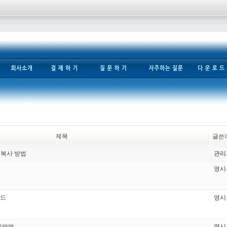
제목
글쓴
비복사 방법
관리
영시
이드
영시
사용방법
영시