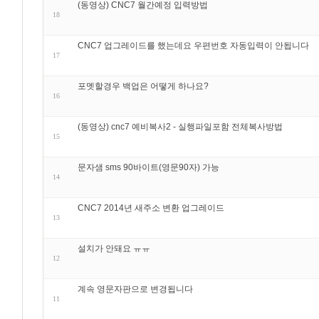
(동영상) CNC7 월간예정 입력방법
18
CNC7 업그레이드를 했는데요 우편번호 자동입력이 안됩니다
17
포멧할경우 백업은 어떻게 하나요?
16
(동영상) cnc7 예비복사2 - 실행파일포함 전체복사방법
15
문자샘 sms 90바이트(영문90자) 가능
14
CNC7 2014년 새주소 변환 업그레이드
13
설치가 안돼요 ㅠㅠ
12
계속 영문자판으로 변경됩니다
11