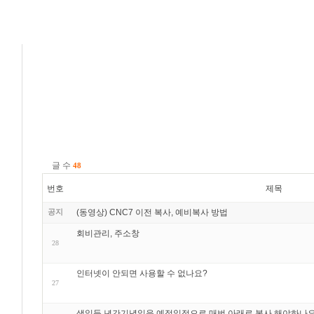
글 수
48
번호
제목
공지
(동영상) CNC7 이전 복사, 예비복사 방법
회비관리, 주소창
28
인터넷이 안되면 사용할 수 없나요?
27
생일등 년간기념일을 예정일정으로 매번 아래로 복사 해야하나