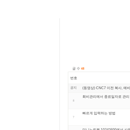
글 수
48
번호
공지
(동영상) CNC7 이전 복사, 예
회비관리에서 종료일자로 관리
8
빠르게 입력하는 방법
7
미니노트북 1024*600에서 