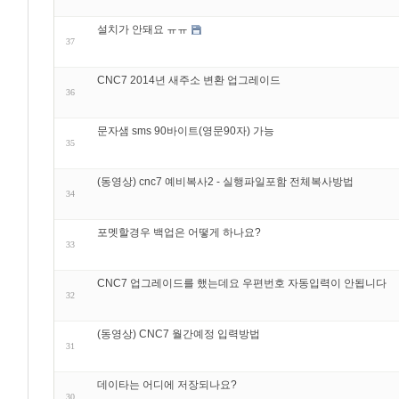
설치가 안돼요 ㅠㅠ
37
CNC7 2014년 새주소 변환 업그레이드
36
문자샘 sms 90바이트(영문90자) 가능
35
(동영상) cnc7 예비복사2 - 실행파일포함 전체복사방법
34
포멧할경우 백업은 어떻게 하나요?
33
CNC7 업그레이드를 했는데요 우편번호 자동입력이 안됩니다
32
(동영상) CNC7 월간예정 입력방법
31
데이타는 어디에 저장되나요?
30