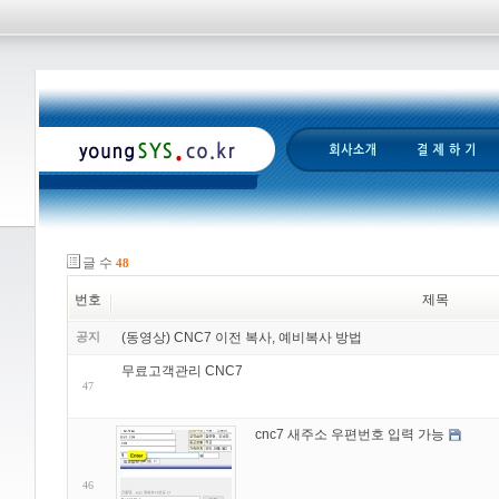
글 수
48
번호
제목
공지
(동영상) CNC7 이전 복사, 예비복사 방법
무료고객관리 CNC7
47
cnc7 새주소 우편번호 입력 가능
46