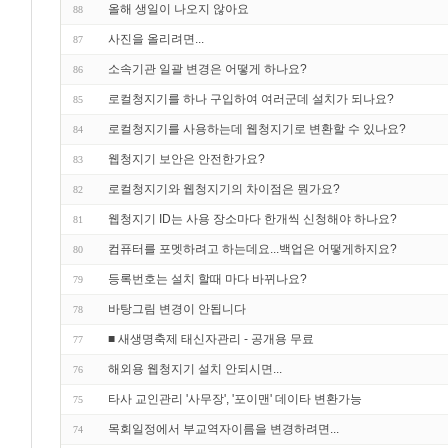
올해 생일이 나오지 않아요
88
사진을 올리려면...
87
소속기관 일괄 변경은 어떻게 하나요?
86
로컬청지기를 하나 구입하여 여러군데 설치가 되나요?
85
로컬청지기를 사용하는데 웹청지기로 변환할 수 있나요?
84
웹청지기 보안은 안전한가요?
83
로컬청지기와 웹청지기의 차이점은 뭔가요?
82
웹청지기 ID는 사용 장소마다 한개씩 신청해야 하나요?
81
컴퓨터를 포멧하려고 하는데요...백업은 어떻게하지요?
80
등록번호는 설치 할때 마다 바뀌나요?
79
바탕그림 변경이 안됩니다
78
■ 새생명축제 태신자관리 - 공개용 무료
77
해외용 웹청지기 설치 안되시면...
76
타사 교인관리 '사무장', '포이맨' 데이타 변환가능
75
목회일정에서 부교역자이름을 변경하려면...
74